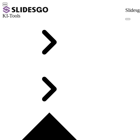
Slidesg
KI-Tools