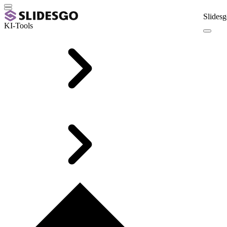
Slidesg
KI-Tools