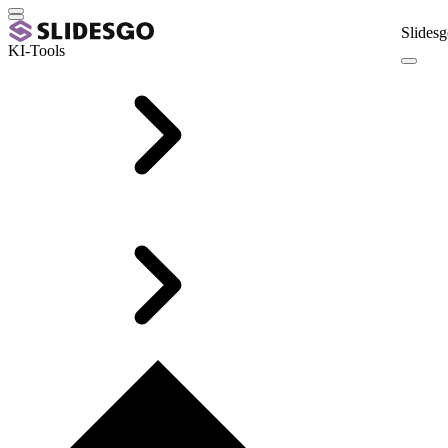
Slidesg
KI-Tools