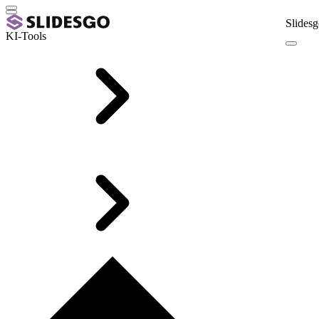
Slidesg
KI-Tools