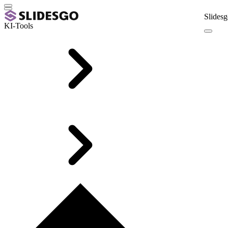
Slidesg
KI-Tools