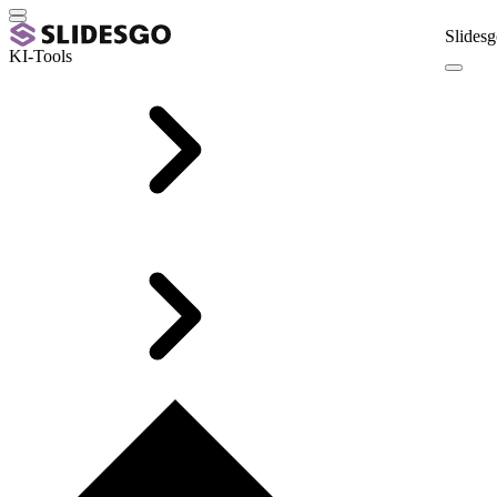
Slidesg
KI-Tools