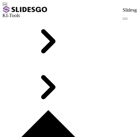
Slidesg
KI-Tools