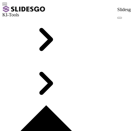
Slidesg
KI-Tools