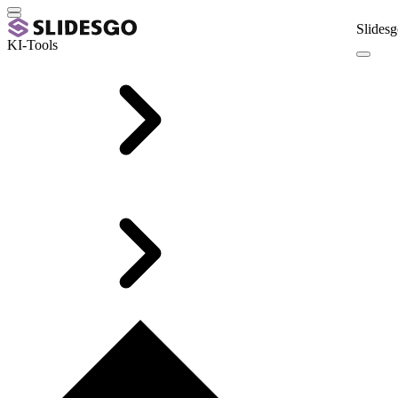
Slidesg
KI-Tools