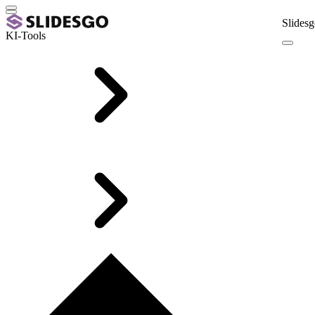
Slidesg
KI-Tools