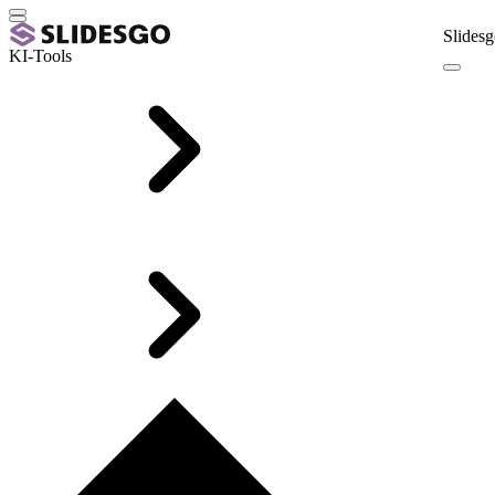
Slidesg
KI-Tools