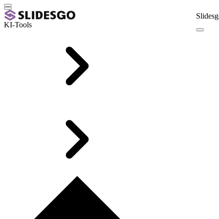
Slidesg
KI-Tools