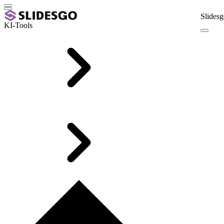
Slidesg
KI-Tools