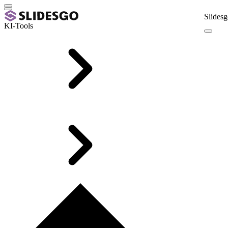
Slidesg
KI-Tools