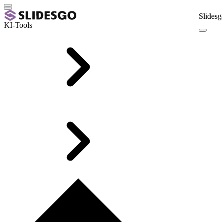
Slidesg
KI-Tools