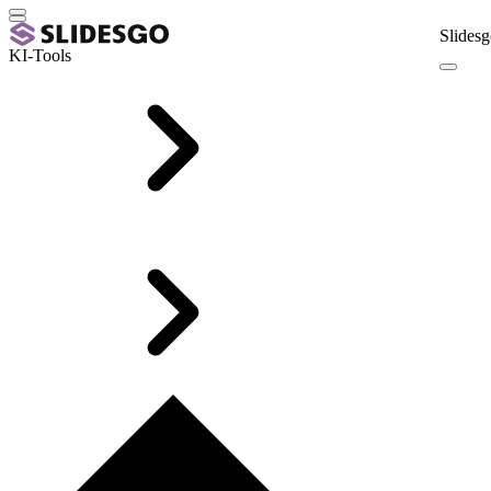
Slidesg
KI-Tools