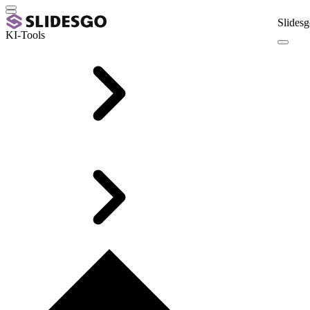
Slidesg
KI-Tools