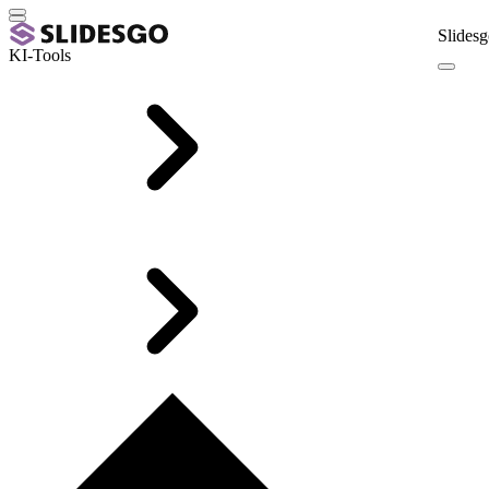
Slidesg
KI-Tools