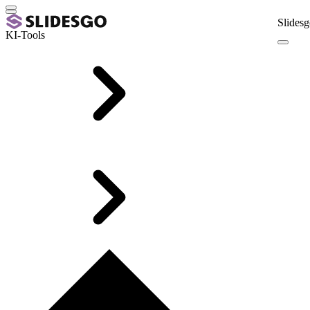
Slidesg
KI-Tools