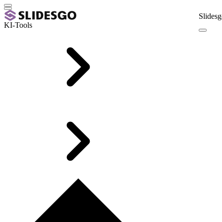
Slidesg
KI-Tools