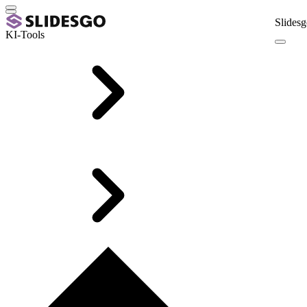
Slidesg
KI-Tools