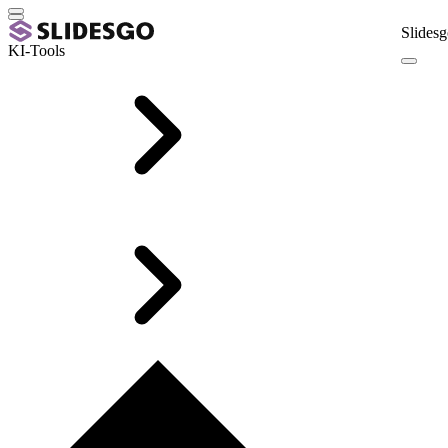
Slidesg
KI-Tools