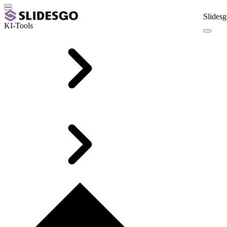
Slidesg
KI-Tools