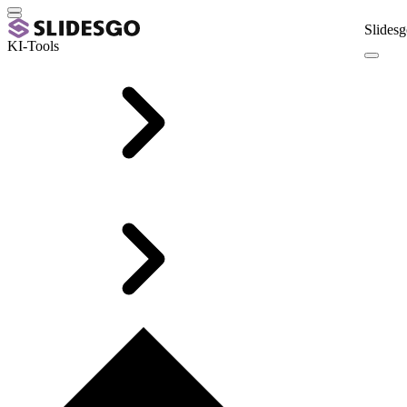
Slidesg
KI-Tools