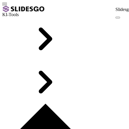
Slidesg
KI-Tools