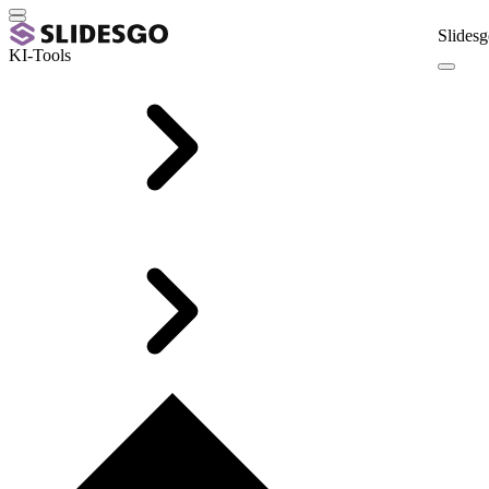
Slidesg
KI-Tools