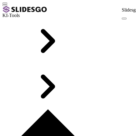
Slidesg
KI-Tools