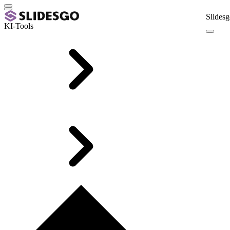
Slidesg
KI-Tools