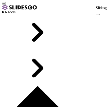
Slidesg
KI-Tools