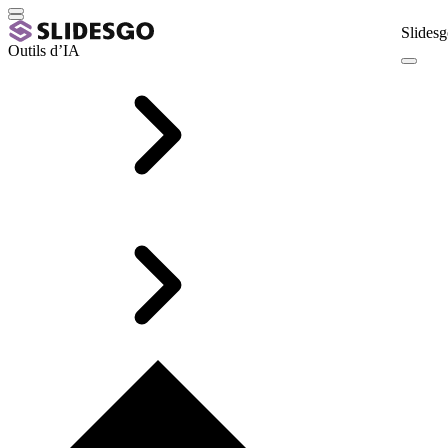
Slidesg
Outils d’IA