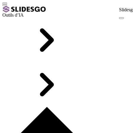
Slidesg
Outils d’IA