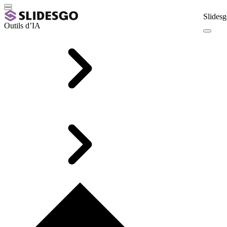
Slidesg
Outils d’IA