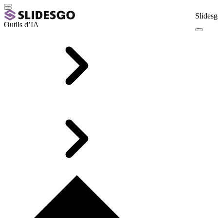
Slidesg
Outils d’IA