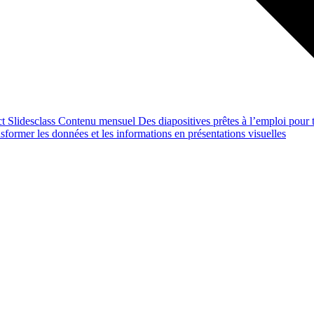
ct
Slidesclass
Contenu mensuel
Des diapositives prêtes à l’emploi pour t
former les données et les informations en présentations visuelles