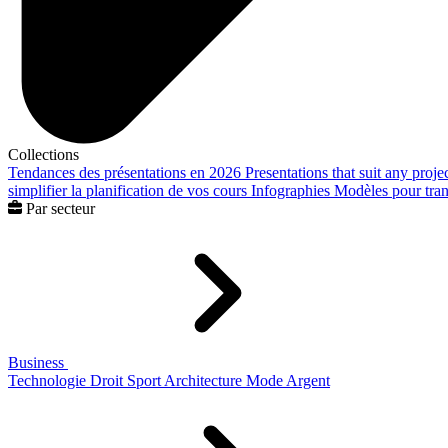
Collections
Tendances des présentations en 2026
Presentations that suit any proje
simplifier la planification de vos cours
Infographies
Modèles pour trans
Par secteur
Business
Technologie
Droit
Sport
Architecture
Mode
Argent