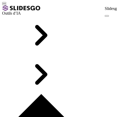
Slidesg
Outils d’IA