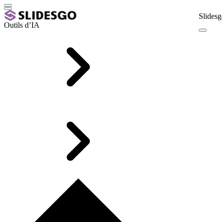
Slidesg
Outils d’IA