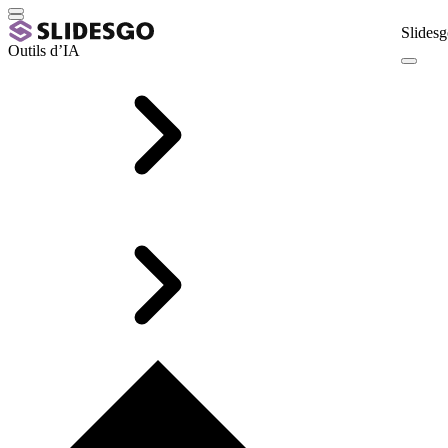
Slidesg
Outils d’IA