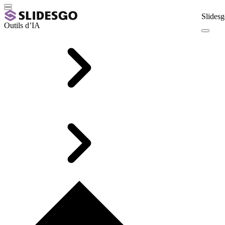
Slidesg
Outils d’IA