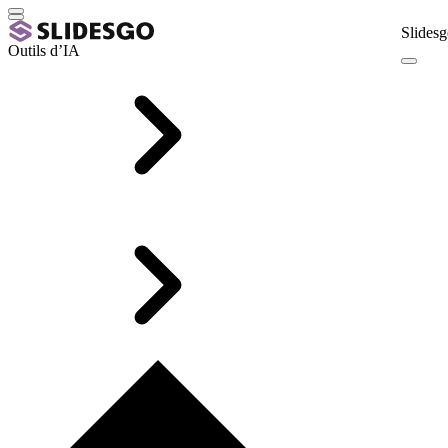
Slidesg
Outils d’IA