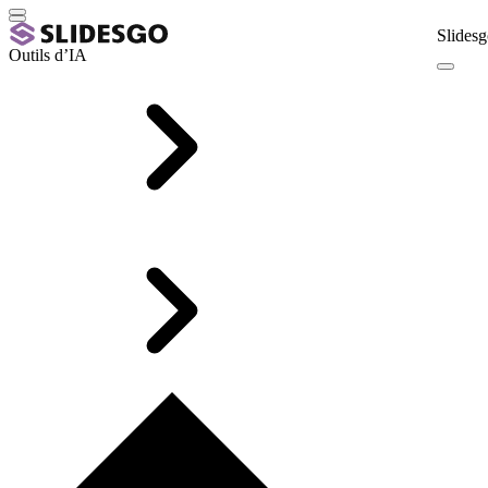
Slidesg
Outils d’IA