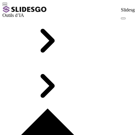
Slidesg
Outils d’IA