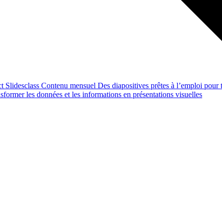
ct
Slidesclass
Contenu mensuel
Des diapositives prêtes à l’emploi pour t
former les données et les informations en présentations visuelles