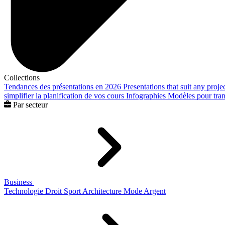
Collections
Tendances des présentations en 2026
Presentations that suit any proje
simplifier la planification de vos cours
Infographies
Modèles pour trans
Par secteur
Business
Technologie
Droit
Sport
Architecture
Mode
Argent