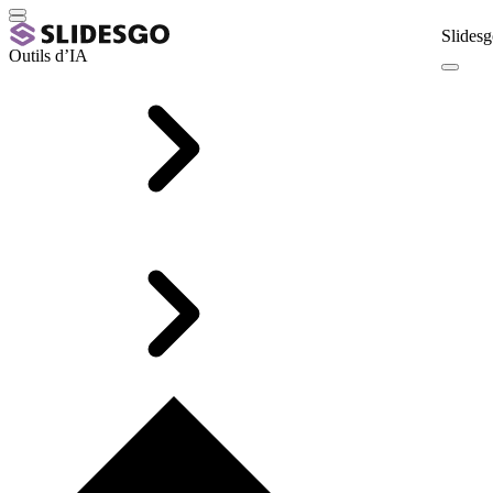
Slidesg
Outils d’IA