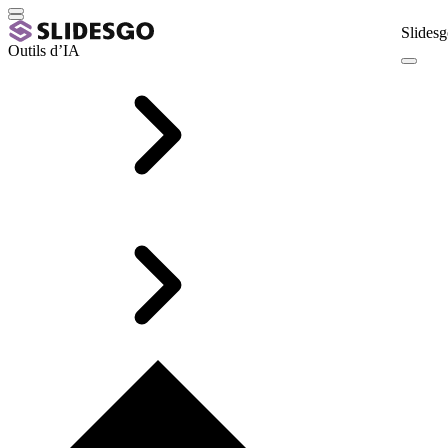
Slidesg
Outils d’IA