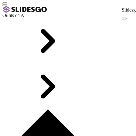
Slidesg
Outils d’IA