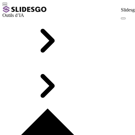
Slidesg
Outils d’IA