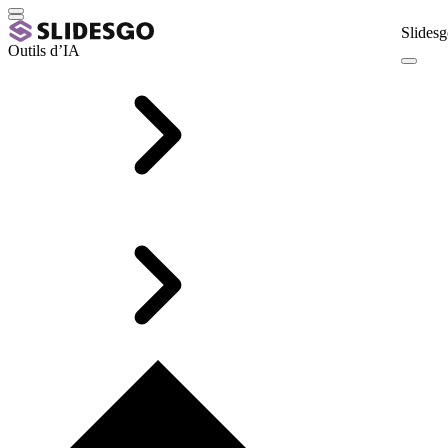
Slidesg
Outils d’IA