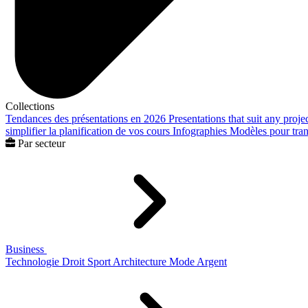
Collections
Tendances des présentations en 2026
Presentations that suit any proje
simplifier la planification de vos cours
Infographies
Modèles pour trans
Par secteur
Business
Technologie
Droit
Sport
Architecture
Mode
Argent