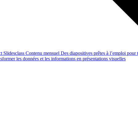
ct
Slidesclass
Contenu mensuel
Des diapositives prêtes à l’emploi pour t
former les données et les informations en présentations visuelles