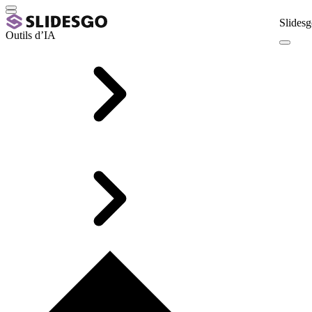
Slidesg
Outils d’IA