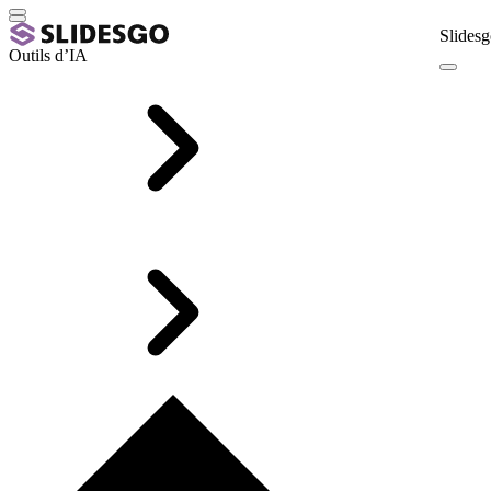
Slidesg
Outils d’IA